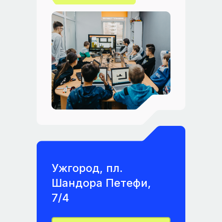
Ужгород, пл.
Шандора Петефи,
7/4