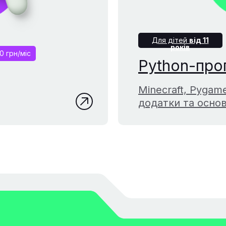
Для дітей
від 11
років
0 грн/міс
Python-про
Minecraft, Pygame
додатки та осно