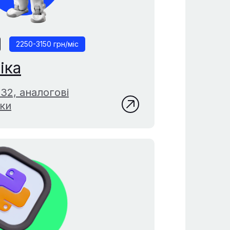
2250-3150 грн/міс
іка
P32, аналогові
ики