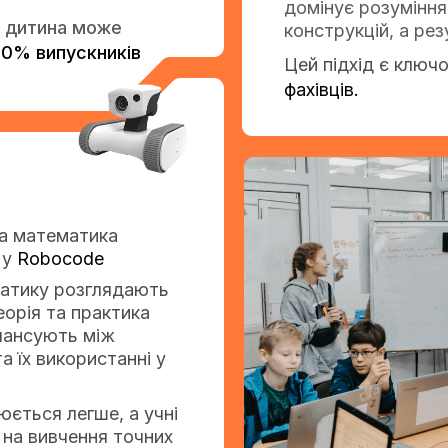
домінує розуміння
я дитина може
конструкцій, а ре
90% випускників
Цей підхід є ключ
фахівців.
 та математика
 у
Robocode
матику розглядають
еорія та практика
лансують між
а їх використанні у
юється легше, а учні
на вивчення точних