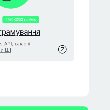
2250-3250 грн/міс
грамування
, API, власні
ви ШІ