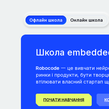
Офлайн школа
Онлайн школа
Школа embedde
Robocode
一 це вивчати нейро
ринки і продукти, бути творц
втілювати власний стартап щ
ПОЧАТИ НАВЧАННЯ
К