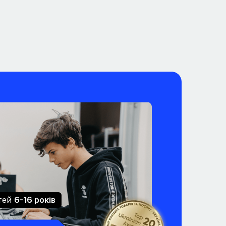
ітей
6-16 років