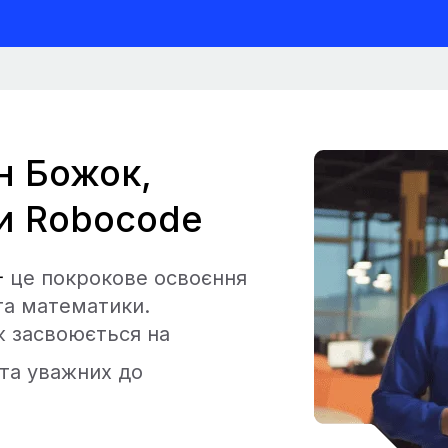
н Божок,
и Robocode
一
це покрокове освоєння
та математики.
ж засвоюється на
та уважних до