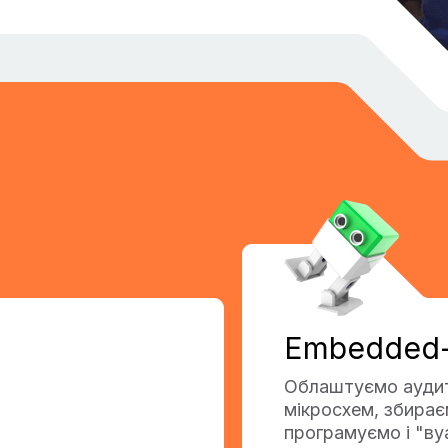
и
Embedded-
Облаштуємо аудито
мікросхем, збирає
програмуємо і "ву