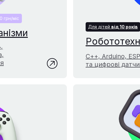
 грн/міс
Для дітей
від
10
років
анізми
Робототехн
,
а,
С++, Arduino, ES
ія
та цифрові датч