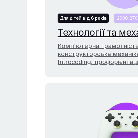
Для дітей
від 6 років
2000-2700
Технології та мех
Комп'ютерна грамотність
конструкторська механік
Introcoding, профорієнтац