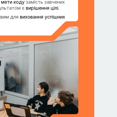
мети коду
замість завчених
зультатом є
вирішення цілі.
овим для
виховання успішних