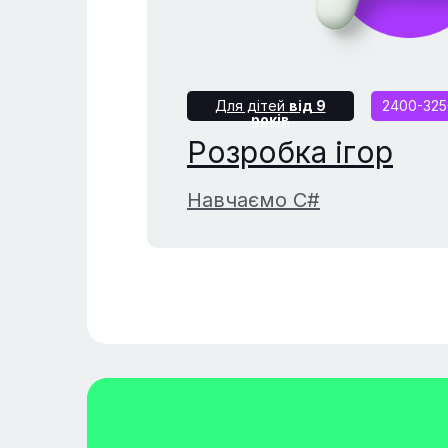
Для дітей
від 9
2400-325
років
Розробка ігор
Навчаємо С#