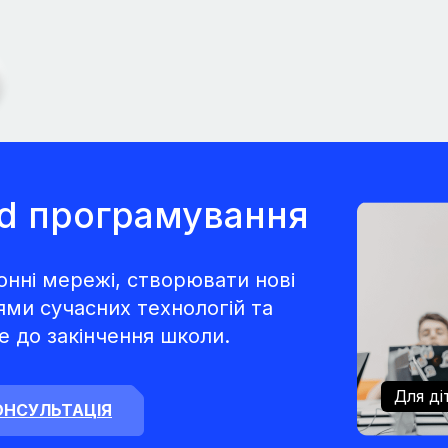
d програмування
нні мережі, створювати нові
ями сучасних технологій та
е до закінчення школи.
Для д
ОНСУЛЬТАЦІЯ