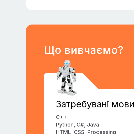
Що вивчаємо?
Затребувані мов
C++
Python, C#, Java
HTML, CSS, Processing