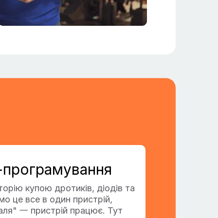
програмування
рію купою дротиків, діодів та
мо це все в один пристрій,
аля" 一 пристрій працює. Тут