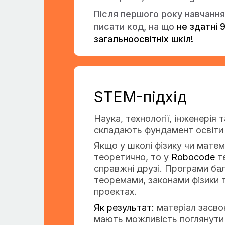
Після першого року навчанн
писати код, на що
не здатні 
загальноосвітніх шкіл!
STEM-підхід
Наука, технології, інженерія
складають фундамент освіти
Якщо у школі фізику чи мате
теоретично, то у
Robocode
т
справжні друзі. Програми ба
теоремами, законами фізики т
проектах.
Як результат:
матеріал засво
мають можливість поглянути 