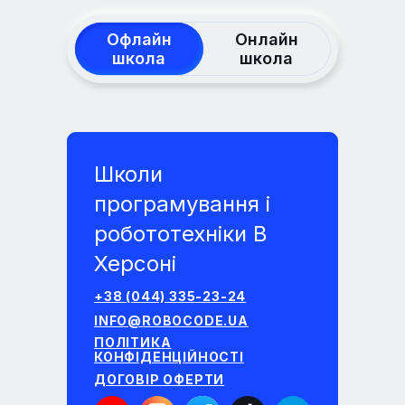
Офлайн
Онлайн
школа
школа
Школи
програмування і
робототехніки В
Херсоні
+38 (044) 335-23-24
INFO@ROBOCODE.UA
ПОЛІТИКА
КОНФІДЕНЦІЙНОСТІ
ДОГОВІР ОФЕРТИ