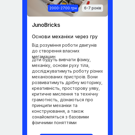
2000-2700 грн
6-7 років
JunoBricks
Основи механіки через гру
Від розуміння роботи двигунів
до створення власних
мегамашин
Діти будуть вивчати фізику,
механіку, основи руху тіла,
досліджуватимуть роботу різних
механізованих пристроїв. Вони
розвиватимуть дрібну моторику,
креативність, просторову уяву,
критичне мислення та технічну
грамотність, дізнаються про
принципи механіки та
конструювання, а також
ознайомляться з базовими
фізичними поняттями