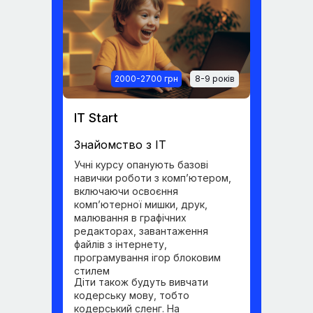
2000-2700 грн
8-9 років
IT Start
Знайомство з IT
Учні курсу опанують базові
навички роботи з комп’ютером,
включаючи освоєння
комп’ютерної мишки, друк,
малювання в графічних
редакторах, завантаження
файлів з інтернету,
програмування ігор блоковим
стилем
Діти також будуть вивчати
кодерську мову, тобто
кодерський сленг. На