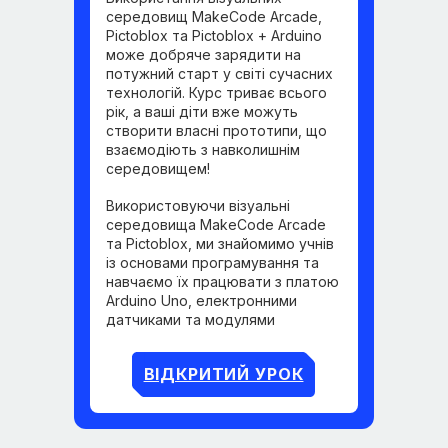
середовищ MakeCode Arcade,
Pictoblox та Pictoblox + Arduino
може добряче зарядити на
потужний старт у світі сучасних
технологій. Курс триває всього
рік, а ваші діти вже можуть
створити власні прототипи, що
взаємодіють з навколишнім
середовищем!
Використовуючи візуальні
середовища MakeCode Arcade
та Pictoblox, ми знайомимо учнів
із основами програмування та
навчаємо їх працювати з платою
Arduino Uno, електронними
датчиками та модулями
ВІДКРИТИЙ УРОК