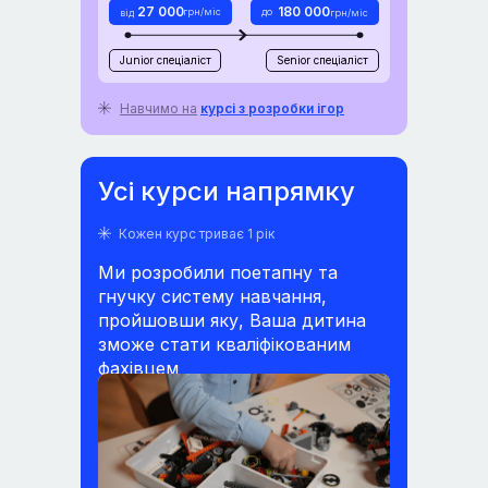
27 000
180 000
грн/міс
до
від
грн/міс
Junior спеціаліст
Senior спеціаліст
Навчимо на
курсі з розробки ігор
Усі курси напрямку
Кожен курс триває 1 рік
Ми розробили поетапну та
гнучку систему навчання,
пройшовши яку, Ваша дитина
зможе стати кваліфікованим
фахівцем