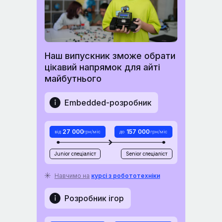
Наш випускник зможе обрати
цікавий напрямок для айті
майбутнього
Embedded-розробник
27 000
157 000
від
грн/міс
до
грн/міс
Junior спеціаліст
Senior спеціаліст
Навчимо на
курсі з робототехніки
Розробник ігор