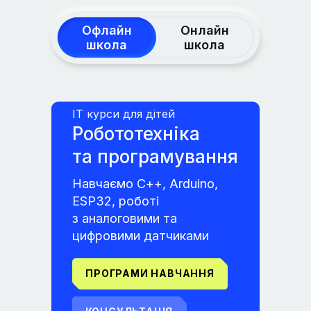
Офлайн
Онлайн
школа
школа
IT курси для дітей
Робототехніка
та програмування
Навчаємо С++, Arduino,
ESP32, роботі
з аналоговими та
цифровими датчиками
ПРОГРАМИ НАВЧАННЯ