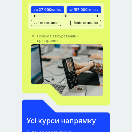
27 000
157 000
від
грн/міс
до
грн/міс
Junior спеціаліст
Senior спеціаліст
Працює з вбудованими
пристроями
Усі курси напрямку