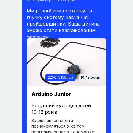
Кожен курс триває 1 рік
Ми розробили поетапну та
гнучку систему навчання,
пройшовши яку, Ваша дитина
зможе стати кваліфікованим
фахівцем
2250-3150 грн
10-12 років
Arduino Junior
Вступний курс для дітей
10-12 років
За рік навчання діти
познайомляться зі світом
програмування за допомогою