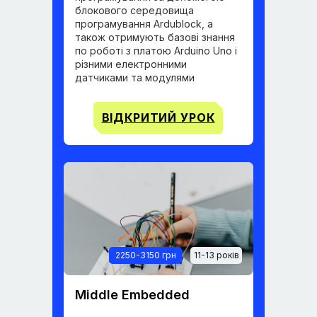
блокового середовища
програмування Ardublock, а
також отримують базові знання
по роботі з платою Arduino Uno і
різними електронними
датчиками та модулями
ВІДКРИТИЙ УРОК
2250-3150 грн
11-13 років
Middle Embedded