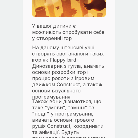
У вашої дитини є
можливість спробувати себе
у створенні ігор
На даному інтенсиві учні
створять свої аналоги таких
ігор як Flappy bird і
Динозаврик з гугла, вивчать
основи розробки ігор і
процес роботи з ігровим
движком Construct, а також
основи візуального
програмування
Також вони дізнаються, що
таке "умови", "змінні" та
"події" у програмуванні,
вивчать основи ігрового
рушія Construct, координати
та анімації. Будуть