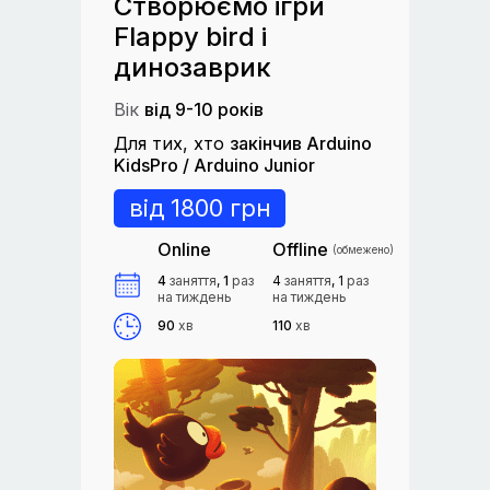
Створюємо ігри
Flappy bird і
динозаврик
Вік
від 9-10 років
Для тих, хто
закінчив Arduino
KidsPro / Arduino Junior
від 1800 грн
Online
Offline
(обмежено)
4
заняття
,
1
раз
4
заняття
, 1
раз
на тиждень
на тиждень
90
хв
110
хв