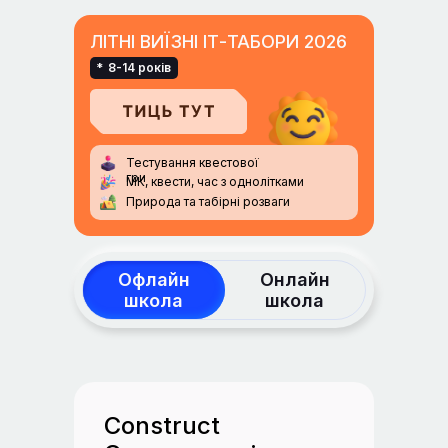
ЛІТНІ ВИЇЗНІ ІТ-ТАБОРИ 2026
*
8-14 років
Тестування квестової
гри
МК, квести, час з однолітками
Природа та табірні розваги
Офлайн
Онлайн
школа
школа
Construct