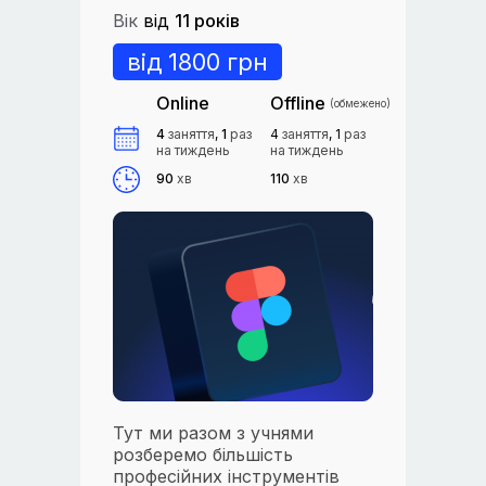
Вік
від
11 років
від 1800 грн
Online
Offline
(обмежено)
4
заняття
,
1
раз
4
заняття
, 1
раз
на тиждень
на тиждень
90
хв
110
хв
Тут ми разом з учнями
розберемо більшість
професійних інструментів