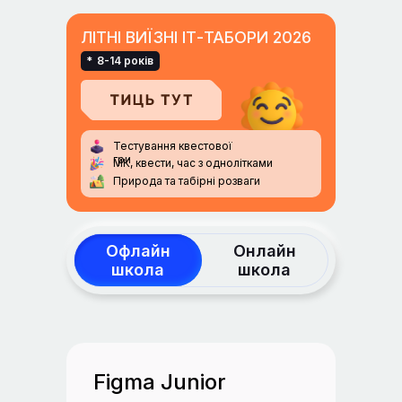
ЛІТНІ ВИЇЗНІ ІТ-ТАБОРИ 2026
*
8-14 років
Тестування квестової
гри
МК, квести, час з однолітками
Природа та табірні розваги
Офлайн
Онлайн
школа
школа
Figma Junior