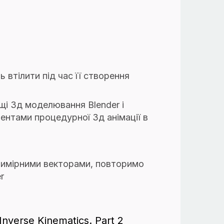
ь втілити під час її створення
щі 3д моделювання Blender і
ентами процедурної 3д анімації в
ивимірними векторами, повторимо
r
nverse Kinematics. Part 2