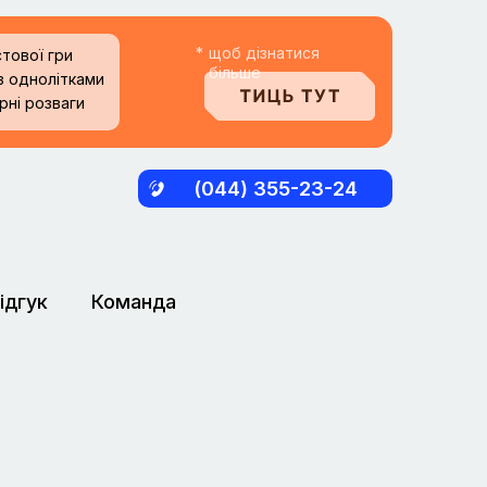
*
щоб дізнатися
тової гри
більше
 з однолітками
рні розваги
(044) 355-23-24
ідгук
Команда