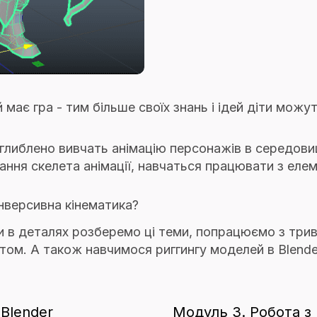
має гра - тим більше своїх знань і ідей діти можут
оглиблено вивчать анімацію персонажів в середови
ння скелета анімації, навчаться працювати з елем
нверсивна кінематика?
Ми в деталях розберемо ці теми, попрацюємо з тр
том. А також навчимося риггингу моделей в Blende
Blender
Модуль 3. Робота з I