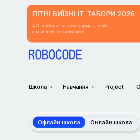
ЛІТНІ ВИЇЗНІ ІТ-ТАБОРИ 2026
4 ІТ-табори – різний формат, вайб
і насиченість програми!
Школа
Навчання
Project
О
Офлайн школа
Онлайн школа