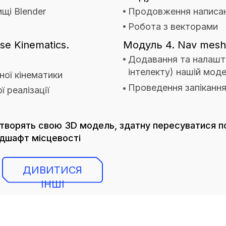
щі Blender
Продовження написан
Робота з векторами
se Kinematics.
Модуль 4. Nav mesh
Додавання та налашт
інтелекту) нашій моде
ної кінематики
Проведення запікання
 реалізації
створять свою 3D модель, здатну пересуватися по 
ндшафт місцевості
ДИВИТИСЯ
ІНШІ