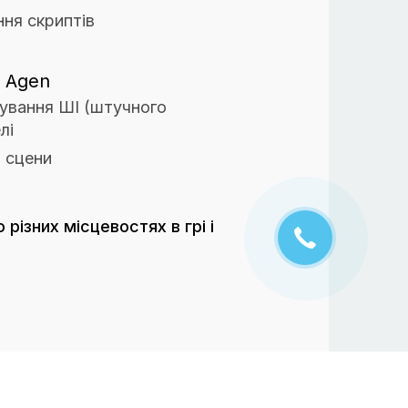
ня скриптів
 Agen
ування ШІ (штучного
лі
 сцени
різних місцевостях в грі і