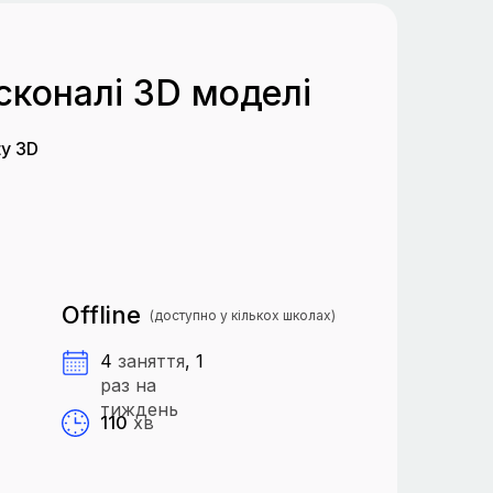
сконалі 3D моделі
ty 3D
Offline
(доступно у кількох школах)
4
заняття
, 1
раз на
тиждень
110
хв