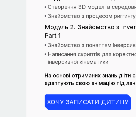
Створення 3D моделі в середови
Знайомство з процесом риггингу
Модуль 2. Знайомство з Inver
Part 1
Знайомство з поняттям інверсив
Написання скриптів для коректної
інверсивної кінематики
На основі отриманих знань дііти 
адаптують свою анімацію під ла
ХОЧУ ЗАПИСАТИ ДИТИНУ