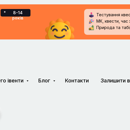
*
8-14
Тестування квес
років
МК, квести, час
Природа та табі
го івенти
Блог
Контакти
Залишити в