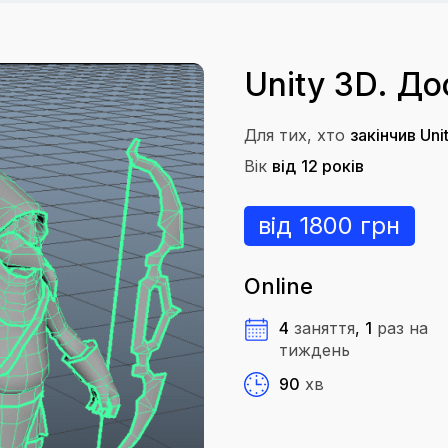
Unity 3D. До
Для тих, хто
закінчив Uni
Вік
від
12 років
від 1800 грн
Online
4
заняття
,
1
раз
на
тиждень
90
хв