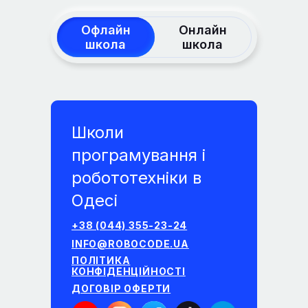
Офлайн
Онлайн
школа
школа
Школи
програмування і
робототехніки в
Одесі
+38 (044) 355-23-24
INFO@ROBOCODE.UA
ПОЛІТИКА
КОНФІДЕНЦІЙНОСТІ
ДОГОВІР ОФЕРТИ