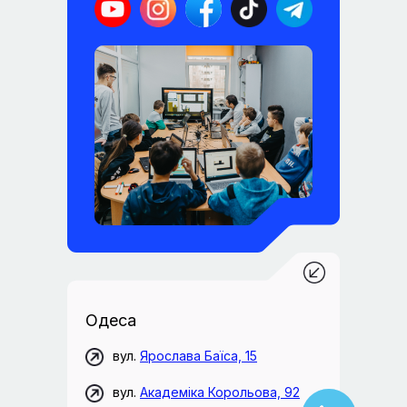
Одеса
вул.
Ярослава Баїса, 15
вул.
Академіка Корольова, 92