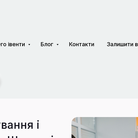
го івенти
Блог
Контакти
Залишити в
вання і