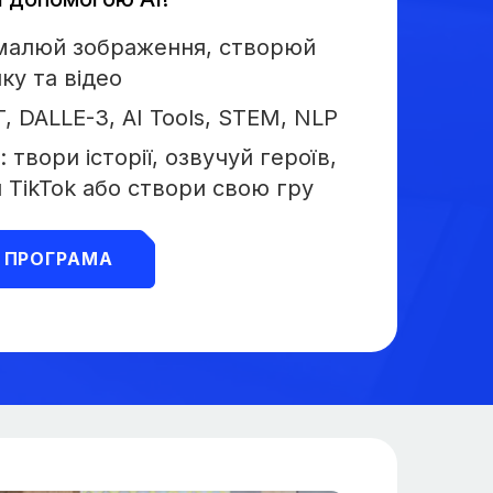
 малюй зображення, створюй
ку та відео
 DALLE-3, AI Tools, STEM, NLP
 твори історії, озвучуй героїв,
я TikTok або створи свою гру
ПРОГРАМА