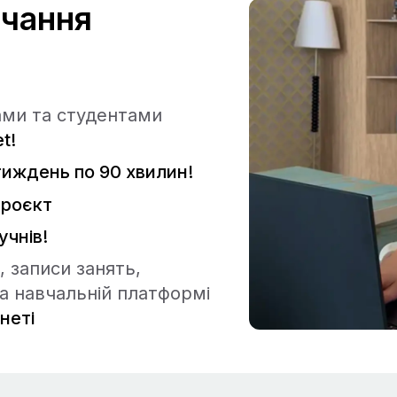
вчання
ами та студентами
t!
 тиждень по 90 хвилин!
проєкт
учнів!
 записи занять,
на навчальній платформі
неті