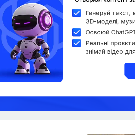
Генеруй текст,
3D-моделі, музи
Освоюй ChatGPT,
Реальні проєкти:
знімай відео дл