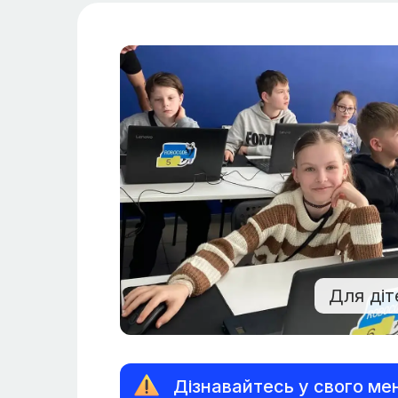
Для діт
Дізнавайтесь у свого ме