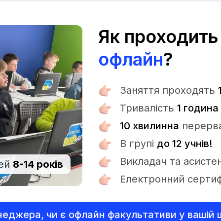
Як проходить
офлайн
?
Заняття проходять
Тривалість
1 година
10 хвилинна
перерв
В групі
до 12 учнів!
Викладач та асисте
ей
8-14 років
Електронний сертиф
неджера, чи є офлайн факультативи у вашій 