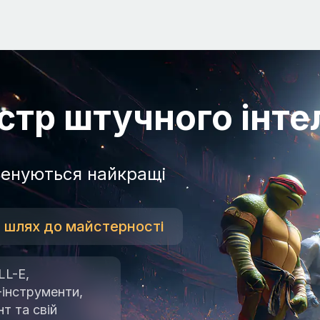
стр штучного інте
ренуються найкращі
 1 шлях до майстерності
LL-E,
I-інструменти,
т та свій