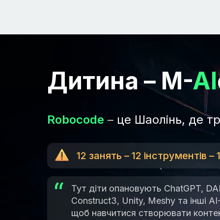
Дитина – M-
AI
Robocode
–
це Шаолінь, де т
12 занять – 12 інструментів –
Тут діти опановують ChatGPT, DA
Construct3, Unity, Meshy та інші A
щоб навчитися створювати контен