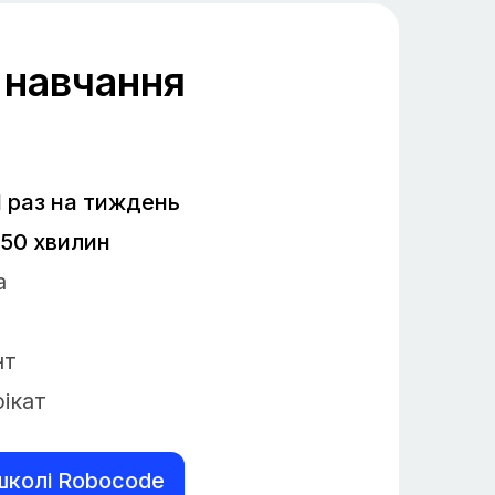
 навчання
1 раз на тиждень
 50 хвилин
а
нт
ікат
школі Robocode