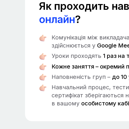
Як проходить на
онлайн
?
Комунікація між викладач
здійснюється у
Google Mee
Уроки проходять
1 раз на
Кожне заняття – окремий 
Наповненість груп –
до 10 
Навчальний процес, тести,
сертифікат зберігаються 
в вашому
особистому кабі