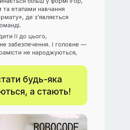
инається більш у формі ігор,
ом та етапами навчання
рмату», де з’являється
оманді.
ити її до цього,
мне забезпечення. І головне —
грамісти не народжуються,
стати будь-яка
ються, а стають!