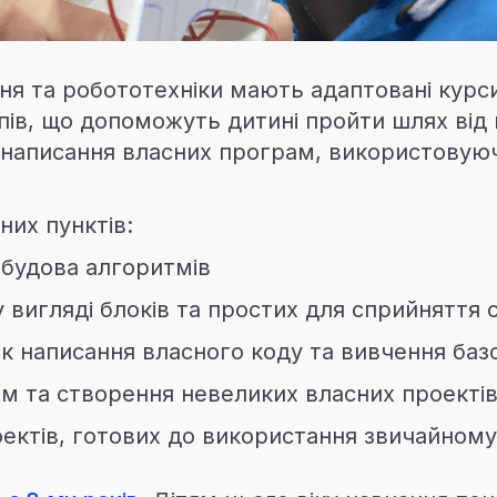
ня та робототехніки мають адаптовані курси
апів, що допоможуть дитині пройти шлях від 
написання власних програм, використовуючи
них пунктів:
обудова алгоритмів
 вигляді блоків та простих для сприйняття 
 написання власного коду та вивчення баз
м та створення невеликих власних проекті
ектів, готових до використання звичайному