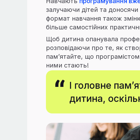
Навчають
програмування вже 
залучаючи дітей та доносячи 
формат навчання також зміню
більше самостійних практични
Щоб дитина опанувала професі
розповідаючи про те, як ство
пам’ятайте, що програмістом
ними стають!
І головне пам’
дитина, оскіль