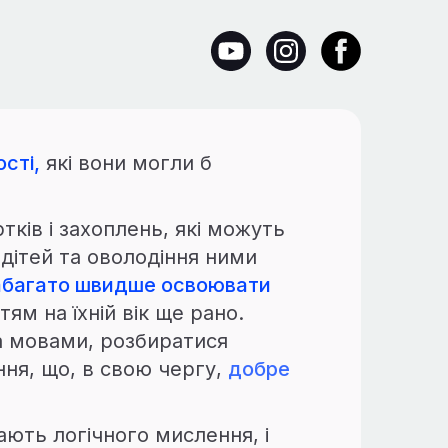
сті,
які вони могли б
ртків і захоплень, які можуть
 дітей та оволодіння ними
абагато швидше освоювати
ям на їхній вік ще рано.
ма мовами, розбиратися
ня, що, в свою чергу,
добре
ають логічного мислення, і