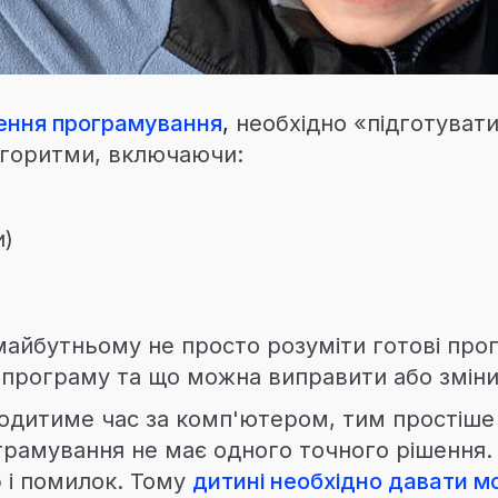
чення програмування
,
необхідно «підготувати
лгоритми, включаючи:
и)
майбутньому не просто розуміти готові прог
програму та що можна виправити або змінит
дитиме час за комп'ютером, тим простіше ї
грамування не має одного точного рішення. 
 і помилок. Тому
дитині необхідно давати м