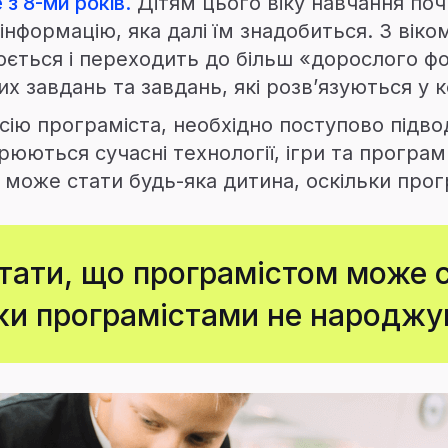
з 8-ми років.
Дітям цього віку навчання поч
інформацію, яка далі їм знадобиться. З вік
ється і переходить до більш «дорослого фо
х завдань та завдань, які розв’язуються у к
ю програміста, необхідно поступово підвод
рюються сучасні технології, ігри та програ
 може стати будь-яка дитина, оскільки про
ятати, що програмістом може 
ки програмістами не народжу