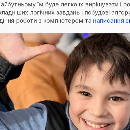
 майбутньому їм буде легко їх вирішувати і 
кладніших логічних завдань і побудові алгор
діння роботи з комп'ютером та
написання с