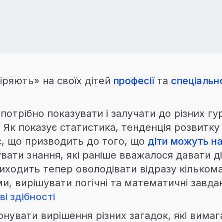
іряють» на своїх дітей
професії
та
спеціально
 потрібно показувати і залучати до різних гу
Як показує статистика, тенденція розвитку
є, що призводить до того, що
діти можуть н
ати знання, які раніше вважалося давати діт
виходить тепер оволодівати відразу кілько
, вирішувати логічні та математичні завдан
і здібності
нувати вирішення різних загадок, які вимаг