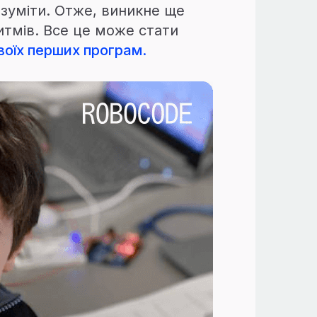
розуміти. Отже, виникне ще
итмів. Все це може стати
воїх перших програм.