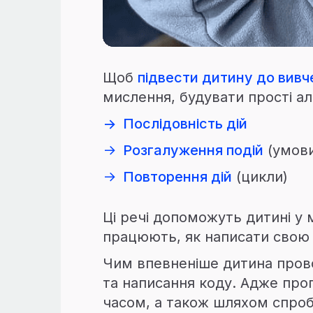
Щоб
підвести дитину до вив
мислення, будувати прості а
→
Послідовність дій
→
Розгалуження подій
(умов
→
Повторення дій
(цикли)
Ці речі допоможуть дитині у 
працюють, як написати свою 
Чим впевненіше дитина прово
та написання коду. Адже про
часом, а також шляхом спроб